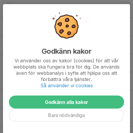
Henry Forslindh
Jamie Löf Häggblom
Johnny Henriksson
Godkänn kakor
Vi använder oss av kakor (cookies) för att vår
Leon Norström
webbplats ska fungera bra för dig. De används
även för webbanalys i syfte att hjälpa oss att
förbättra våra tjänster.
Louie Engh
Så använder vi cookies
Mahigwe Mutungwa
Godkänn alla kakor
Bara nödvändiga
Mille Henriksson