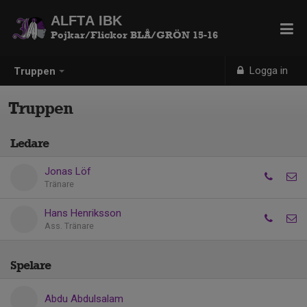
ALFTA IBK
Pojkar/Flickor BLÅ/GRÖN 15-16
Logga in
Truppen
Truppen
Ledare
Jonas Löf
Tränare
Hans Henriksson
Ass. Tränare
Spelare
Abdu Abdulsalam