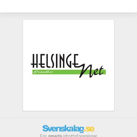
För
smarta
idrottsföreningar