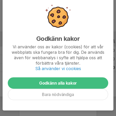
Ålder
10 år
Godkänn kakor
ALLA SERIER
ALLA ÅR
Vi använder oss av kakor (cookies) för att vår
Säsongen 25/26
24
0
0
webbplats ska fungera bra för dig. De används
även för webbanalys i syfte att hjälpa oss att
Säsongen 24/25
1
0
0
förbättra våra tjänster.
Totalt
25
0
0
Så använder vi cookies
Godkänn alla kakor
Bara nödvändiga