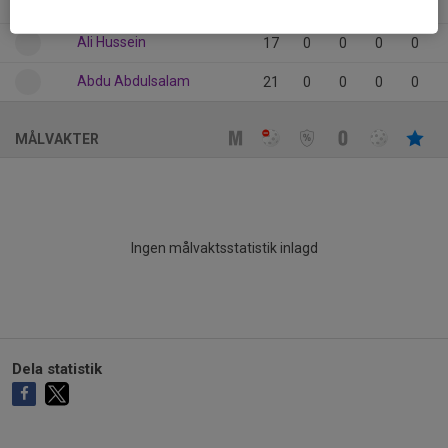
Axel Elfsborg
3
0
0
0
0
Ali Hussein
17
0
0
0
0
Abdu Abdulsalam
21
0
0
0
0
MÅLVAKTER
Ingen målvaktsstatistik inlagd
Dela statistik