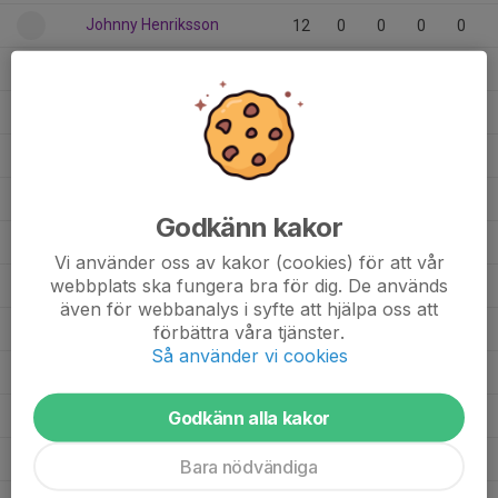
Johnny Henriksson
12
0
0
0
0
Jamie Löf Häggblom
18
0
0
0
0
Henry Forslindh
2
0
0
0
0
Harry Asp Junhagen
3
0
0
0
0
Fred Hallberg
3
0
0
0
0
Godkänn kakor
Filip Ljung
10
0
0
0
0
Vi använder oss av kakor (cookies) för att vår
webbplats ska fungera bra för dig. De används
Emil Lindén
10
0
0
0
0
även för webbanalys i syfte att hjälpa oss att
Elliot Hamberg
4
0
0
0
0
förbättra våra tjänster.
Så använder vi cookies
Elias Abrahamsson
4
0
0
0
0
Ebbe Löf
Godkänn alla kakor
18
0
0
0
0
Bill Edman
3
0
0
0
0
Bara nödvändiga