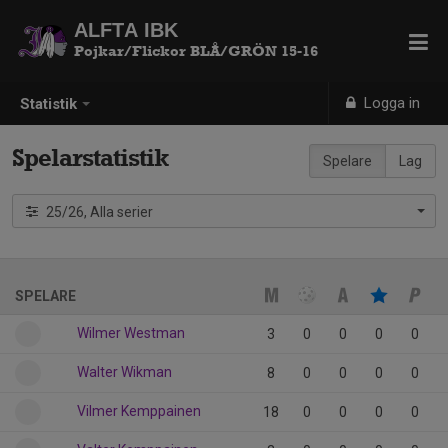
ALFTA IBK
Pojkar/Flickor BLÅ/GRÖN 15-16
Logga in
Statistik
Spelarstatistik
Spelare
Lag
25/26, Alla serier
SPELARE
Wilmer Westman
3
0
0
0
0
Walter Wikman
8
0
0
0
0
Vilmer Kemppainen
18
0
0
0
0