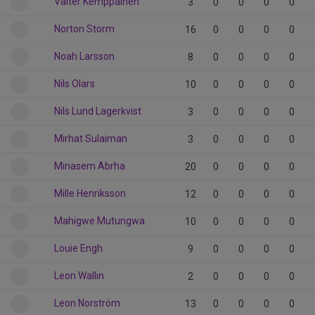
Valter Kemppainen
3
0
0
0
0
Norton Storm
16
0
0
0
0
Noah Larsson
8
0
0
0
0
Nils Olars
10
0
0
0
0
Nils Lund Lagerkvist
3
0
0
0
0
Mirhat Sulaiman
3
0
0
0
0
Minasem Abrha
20
0
0
0
0
Mille Henriksson
12
0
0
0
0
Mahigwe Mutungwa
10
0
0
0
0
Louie Engh
9
0
0
0
0
Leon Wallin
2
0
0
0
0
Leon Norström
13
0
0
0
0