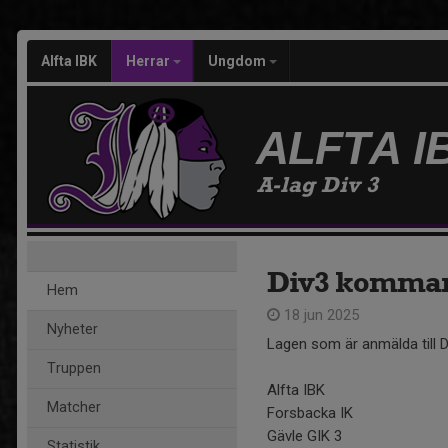
Alfta IBK
Herrar
Ungdom
ALFTA I
A-lag Div 3
Div3 komman
Hem
18 jun 2025
Nyheter
Lagen som är anmälda till D
Truppen
Alfta IBK
Matcher
Forsbacka IK
Gävle GIK 3
Statistik