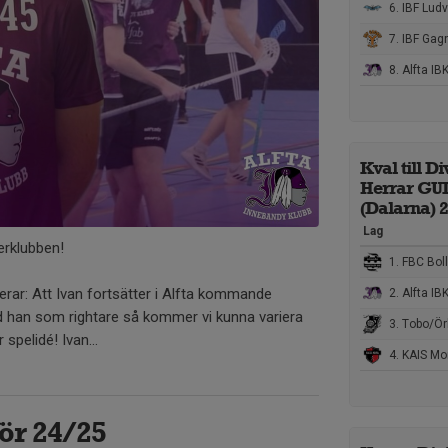
6. IBF Ludv
7. IBF Gag
8. Alfta IB
Kval till Di
Herrar GU
(Dalarna) 
Lag
erklubben!
1. FBC Bol
ar: Att Ivan fortsätter i Alfta kommande
2. Alfta IB
ed han som rightare så kommer vi kunna variera
3. Tobo/Örbyhu
spelidé! Ivan...
4. KAIS Mo
för 24/25