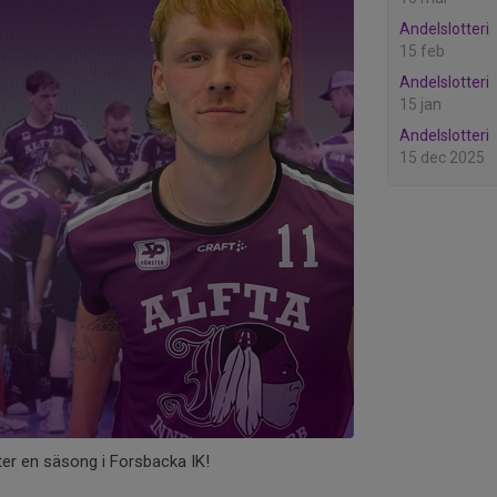
Andelslotteri
15 feb
Andelslotteri
15 jan
Andelslotteri
15 dec 2025
fter en säsong i Forsbacka IK!