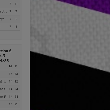
7
11
ckling
7
7
s FF
7
6
K
7
3
sion 2
p A
24/25
M
P
14
33
ns AIK
14
32
lnäs
14
24
o IF
14
24
14
21