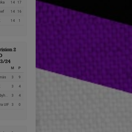
ika
14
17
nef
14
16
K
14
1
vision 2
D
23/24
M
P
lnäs
3
9
K
3
4
s FF
3
4
ra UIF
3
0