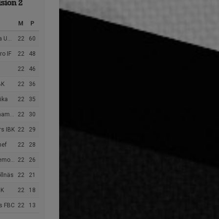
sion 2
M
P
m IBK
22
60
o IF
22
48
22
46
BK
22
36
ika
22
35
mmar
22
30
rs IBK
22
29
nef
22
28
mora
22
26
llnäs
22
21
BK
22
18
us FBC
22
13