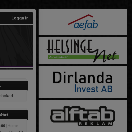
Logga in
h
inbokad
ltat
:00
| Herrar Division 3 Dalarna/Gävleborg (Dalarna)