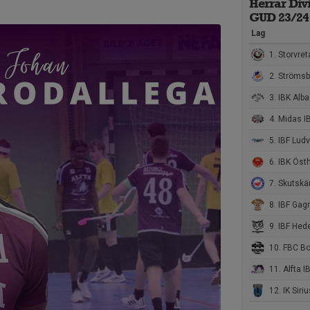
Herrar Divi
GUD 23/24
Lag
1. Storvreta Ungdo
2. Strömsbr
3. IBK Alba
4. Midas I
5. IBF Ludv
6. IBK Östha
7. Skutskä
8. IBF Gag
9. IBF Hede
10. FBC Bo
11. Alfta I
12. IK Siri