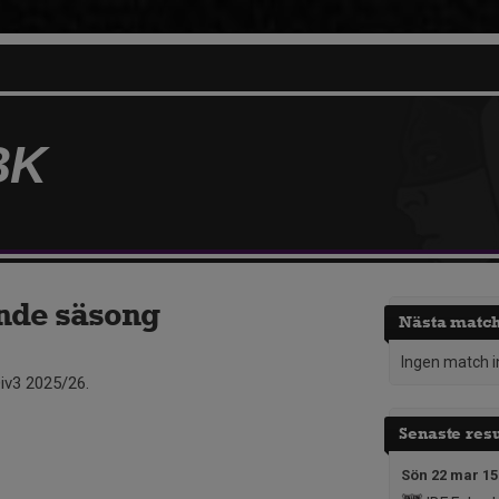
BK
de säsong
Nästa matc
Ingen match 
iv3 2025/26.
Senaste resu
Sön 22 mar 15