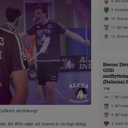
8. IBK Hudi
9. Forsbac
10. Storvik
11. IBF Falun Utveckl
12. Strömsbro
Herrar Divi
GUD
nedflyttnin
(Dalarna) 
Lag
1. IBF Ludv
2. IBF Hede
fjolårets skyttekung!
3. IBF Gag
Att Affe väljer att stanna är otroligt viktigt,
4. Gävle GI