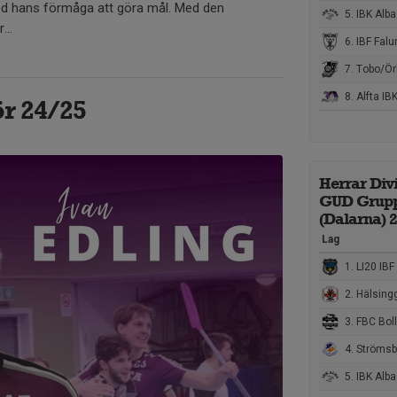
ed hans förmåga att göra mål. Med den
5. IBK Alba
...
6. IBF Falun Utve
7. Tobo/Örbyhu
8. Alfta IB
ör 24/25
Herrar Divi
GUD Grup
(Dalarna) 
Lag
1. LI20 IBF
2. Hälsinggårde
3. FBC Bol
4. Strömsbr
5. IBK Alba