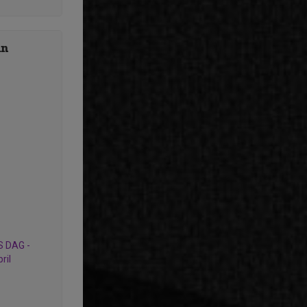
ån
 DAG -
ril