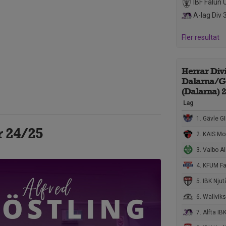
IBF Falun 
A-lag Div 
Fler resultat
Herrar Divi
Dalarna/G
(Dalarna) 
Lag
1. Gävle GI
r 24/25
2. KAIS Mo
3. Valbo AI
4. KFUM Fa
5. IBK Nju
6. Wallviks
7. Alfta IB