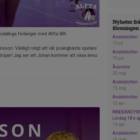
Nyheter fr
föreningen
dallega förlänger med Alfta IBK
Andelslotteri
15 jul
sson: Väldigt roligt att vår poängbäste spelare
Andelslotteri
ila tröjan! Jag ser att Johan kommer att växa ännu
15 jun
Årsmöte
25 maj
Andelslotteri
15 maj
Andelslotteri
15 apr
INNEBANDYNS
Lördag 18:e ap
14 apr
Andelslotteri
16 mar