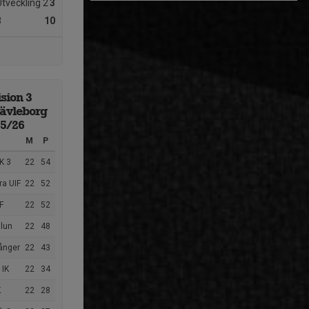
Utveckling 2
3
3
10
sion 3
ävleborg
25/26
M
P
K 3
22
54
ra UIF
22
52
F
22
52
lun
22
48
tånger
22
43
 IK
22
34
K
22
28