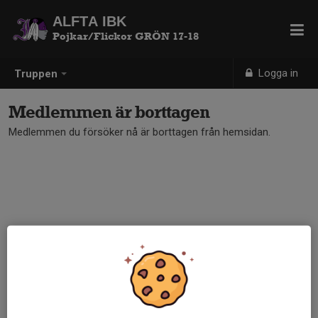
ALFTA IBK
Pojkar/Flickor GRÖN 17-18
Logga in
Truppen
Medlemmen är borttagen
Medlemmen du försöker nå är borttagen från hemsidan.