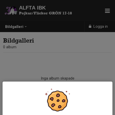
ALFTA IBK
Pojkar/Flickor GRÖN 17-18
Logga in
Bildgalleri
Bildgalleri
0 album
Inga album skapade