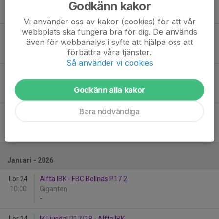
Godkänn kakor
11:10
Alfta Sporthall
-
Vi använder oss av kakor (cookies) för att vår
webbplats ska fungera bra för dig. De används
Sön 7
FBC Bollnäs P17 - Alfta IBK
även för webbanalys i syfte att hjälpa oss att
11:45
OilQuick Arena
förbättra våra tjänster.
-
Så använder vi cookies
Sön 7
FBC Bollnäs - Alfta IBK
12:10
Alfta Sporthall
Godkänn alla kakor
-
Bara nödvändiga
Sön 7
Alfta IBK - FBC Bollnäs P17 2
12:30
OilQuick Arena
-
Januari - 2026
Lör 24
Alfta IBK - FBC Bollnäs P17 2
10:00
Giganten
-
Lör 24
IK Ljusdal P17/18 - Alfta IBK