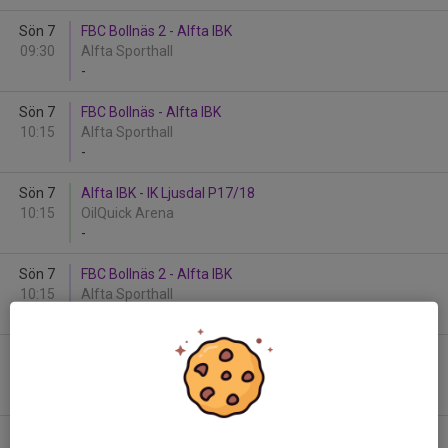
Sön 7
FBC Bollnäs 2 - Alfta IBK
09:30
Alfta Sporthall
-
Sön 7
FBC Bollnäs - Alfta IBK
10:15
Alfta Sporthall
-
Sön 7
Alfta IBK - IK Ljusdal P17/18
10:15
OilQuick Arena
-
Sön 7
FBC Bollnäs 2 - Alfta IBK
10:15
Alfta Sporthall
-
Sön 7
IBK Hudik P/F 17 lag 1 - Alfta IBK
11:00
OilQuick Arena
-
Sön 7
Alfta IBK - FBC Bollnäs 2