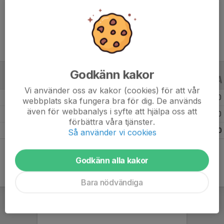
Ålder
7 år
Godkänn kakor
ALLA SERIER
ALLA ÅR
Vi använder oss av kakor (cookies) för att vår
Säsongen 25/26
7
0
0
webbplats ska fungera bra för dig. De används
även för webbanalys i syfte att hjälpa oss att
Säsongen 24/25
7
0
0
förbättra våra tjänster.
Totalt
14
0
0
Så använder vi cookies
Godkänn alla kakor
Bara nödvändiga