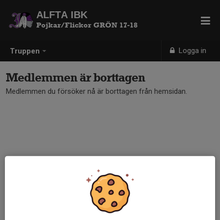
ALFTA IBK
Pojkar/Flickor GRÖN 17-18
Logga in
Truppen
Medlemmen är borttagen
Medlemmen du försöker nå är borttagen från hemsidan.