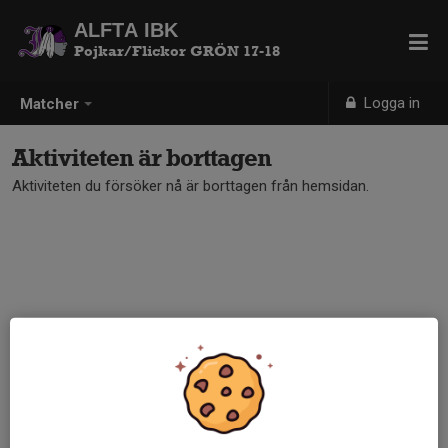
ALFTA IBK
Pojkar/Flickor GRÖN 17-18
Logga in
Matcher
Aktiviteten är borttagen
Aktiviteten du försöker nå är borttagen från hemsidan.