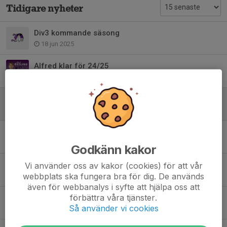
Tidigare nyheter
Div3 kommande säsong
18 jun 2025
Alfred klar för 24/25
1 aug 2024
Ivan är klar för 24/25
15 jul 2024
Roda är klar för 24/25
11 jul 2024
Godkänn kakor
Nyförvärv
Vi använder oss av kakor (cookies) för att vår
webbplats ska fungera bra för dig. De används
10 jul 2024
även för webbanalys i syfte att hjälpa oss att
förbättra våra tjänster.
Isak är tillbaka
Så använder vi cookies
5 jul 2024