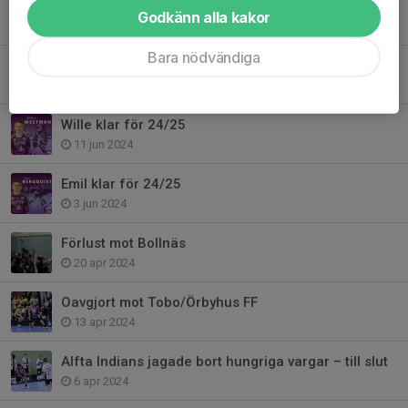
PÖ klar för 24/25
Godkänn alla kakor
23 jun 2024
Bara nödvändiga
Johnny klar för 24/25
18 jun 2024
Wille klar för 24/25
11 jun 2024
Emil klar för 24/25
3 jun 2024
Förlust mot Bollnäs
20 apr 2024
Oavgjort mot Tobo/Örbyhus FF
13 apr 2024
Alfta Indians jagade bort hungriga vargar – till slut
6 apr 2024