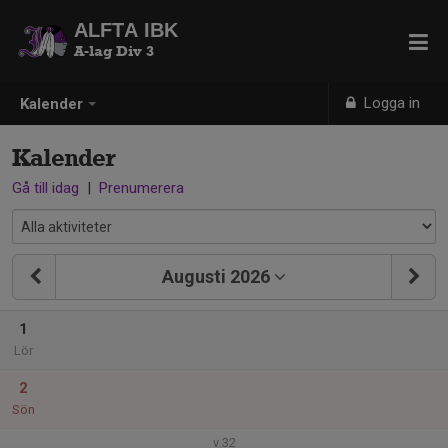
ALFTA IBK
A-lag Div 3
Logga in
Kalender
Kalender
Gå till idag
|
Prenumerera
Augusti 2026
1
Lör
2
Sön
v.32