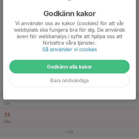
17
Godkänn kakor
Mån
Vi använder oss av kakor (cookies) för att vår
18
webbplats ska fungera bra för dig. De används
Tis
även för webbanalys i syfte att hjälpa oss att
19
förbättra våra tjänster.
Ons
Så använder vi cookies
20
Godkänn alla kakor
Tor
21
Bara nödvändiga
Fre
22
Lör
23
Sön
v.35