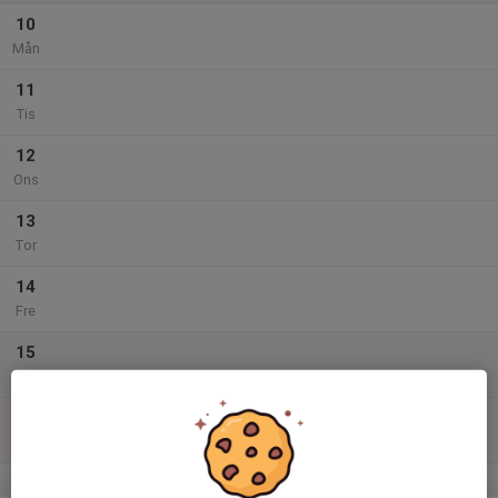
10
Mån
11
Tis
12
Ons
13
Tor
14
Fre
15
Lör
16
Sön
v.34