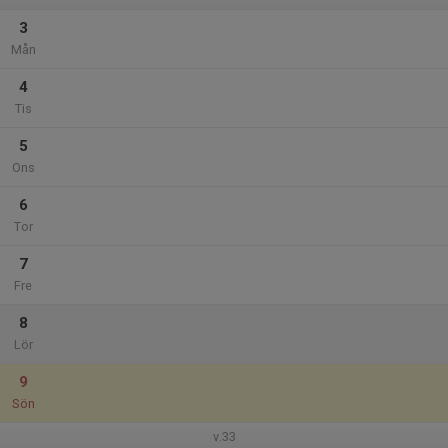
3
Mån
4
Tis
5
Ons
6
Tor
7
Fre
8
Lör
9
Sön
v.33