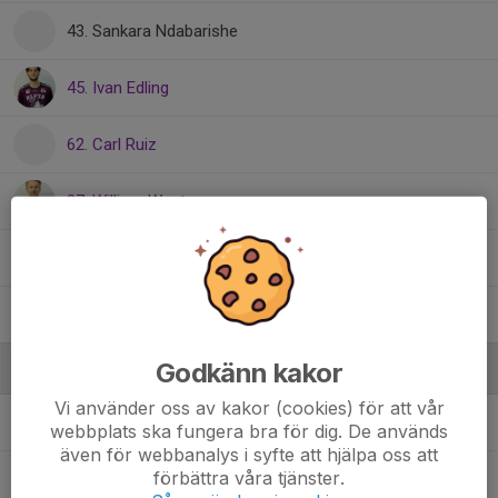
43. Sankara Ndabarishe
45. Ivan Edling
62. Carl Ruiz
87. William Westman
89. Emil Wallström
94. Olle Wälås
Godkänn kakor
Ledare
Vi använder oss av kakor (cookies) för att vår
Andreas Jonsson
Tränare
webbplats ska fungera bra för dig. De används
även för webbanalys i syfte att hjälpa oss att
förbättra våra tjänster.
Kim Nilsson
Materialansvarig