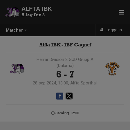
ALFTA IBK
A-lag Div 3
Logga in
Matcher
Alfta IBK - IBF Gagnef
Herrar Division 2 GUD Grupp A
(Dalarna)
6 - 7
28 sep 2024, 13:00, Alfta Sporthall
Samling 12:00