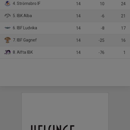
4. Strömsbro IF
14
10
24
5. IBK Alba
14
-6
21
6. IBF Ludvika
14
-8
17
7. IBF Gagnef
14
-25
16
8. Alfta IBK
14
-76
1