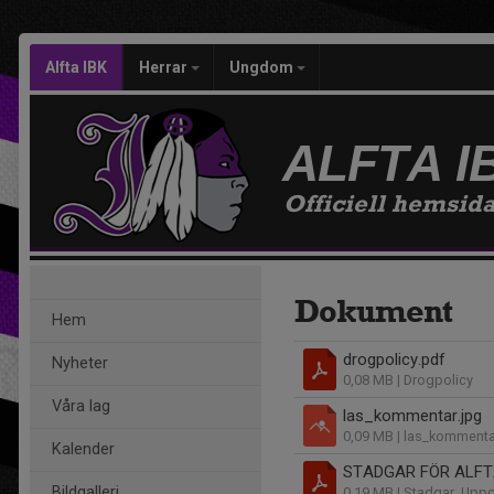
Alfta IBK
Herrar
Ungdom
ALFTA I
Officiell hemsid
Dokument
Hem
drogpolicy.pdf
Nyheter
0,08 MB
| Drogpolicy
Våra lag
las_kommentar.jpg
0,09 MB
| las_kommenta
Kalender
STADGAR FÖR ALFT
Bildgalleri
0,19 MB
| Stadgar_Upp