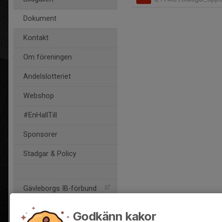
Dokument
Kontakt
Om föreningen
Andelslotteriet
Webshop
#EnHallTill
Sponsorer
Stadgar & Policy
Gävleborgs IB-förbund
SIU-utvecklingsmodell
Godkänn kakor