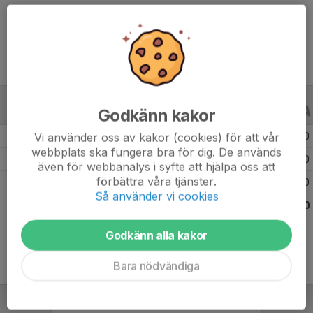
Ålder
13 år
Godkänn kakor
ALLA SERIER
ALLA ÅR
Vi använder oss av kakor (cookies) för att vår
Säsongen 25/26
5
0
0
webbplats ska fungera bra för dig. De används
Säsongen 24/25
9
0
0
även för webbanalys i syfte att hjälpa oss att
förbättra våra tjänster.
Säsongen 23/24
19
0
0
Så använder vi cookies
Totalt
33
0
0
Godkänn alla kakor
Bara nödvändiga