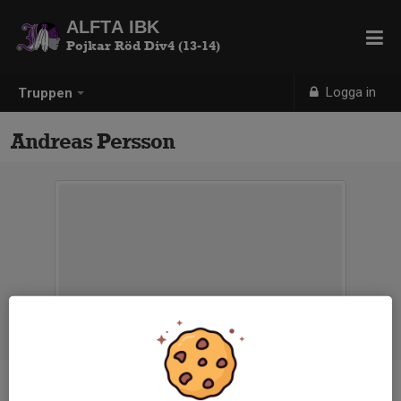
ALFTA IBK
Pojkar Röd Div4 (13-14)
Logga in
Truppen
Andreas Persson
Titel
Tränare