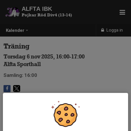
ALFTA IBK
Pojkar Röd Div4 (13-14)
Logga in
Kalender
Träning
Torsdag 6 nov 2025, 16:00-17:00
Alfta Sporthall
Samling: 16:00