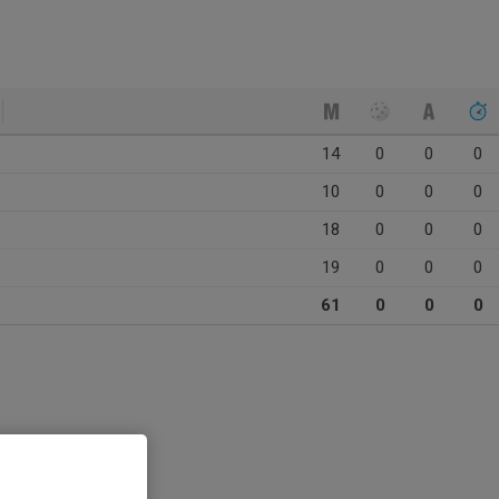
14
0
0
0
10
0
0
0
18
0
0
0
19
0
0
0
61
0
0
0