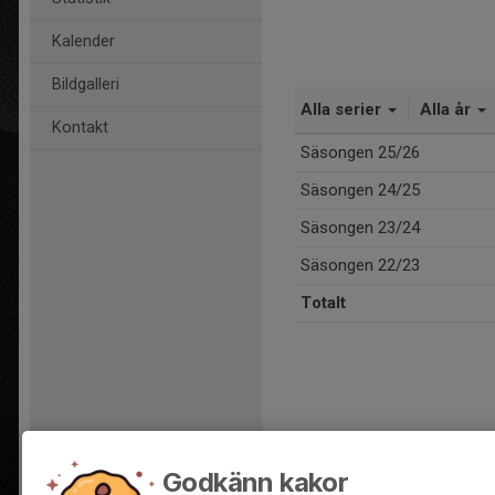
Kalender
Bildgalleri
Alla serier
Alla år
Kontakt
Säsongen 25/26
Säsongen 24/25
Säsongen 23/24
Säsongen 22/23
Totalt
Godkänn kakor