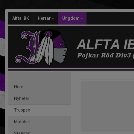
Alfta IBK
Herrar
Ungdom
ALFTA I
Pojkar Röd Div3 (
Hem
Nyheter
Truppen
Matcher
Statistik