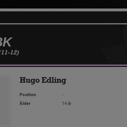
BK
11-12)
Hugo Edling
Position
-
Ålder
14 år