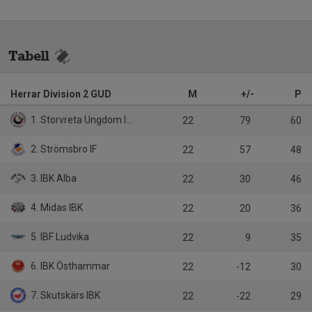
Tabell
Herrar Division 2 GUD
M
+/-
P
1. Storvreta Ungdom IBK
22
79
60
2. Strömsbro IF
22
57
48
3. IBK Alba
22
30
46
4. Midas IBK
22
20
36
5. IBF Ludvika
22
9
35
6. IBK Östhammar
22
-12
30
7. Skutskärs IBK
22
-22
29