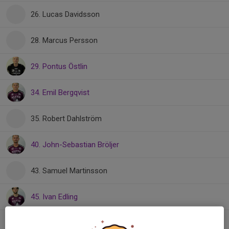
26. Lucas Davidsson
28. Marcus Persson
29. Pontus Östlin
34. Emil Bergqvist
35. Robert Dahlström
40. John-Sebastian Bröljer
43. Samuel Martinsson
45. Ivan Edling
48. Adrian Nyström