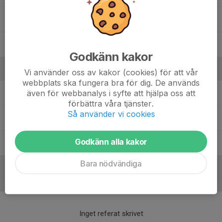
67. Christopher Widéen
87. William Westman
Godkänn kakor
Ledare
Vi använder oss av kakor (cookies) för att vår
webbplats ska fungera bra för dig. De används
även för webbanalys i syfte att hjälpa oss att
Andreas Jonsson
Tränare
förbättra våra tjänster.
Så använder vi cookies
Christer Samuelsson
Tränare
Godkänn alla kakor
Kim Nilsson
Materialansvarig
Bara nödvändiga
Referat
Inget referat skrivet