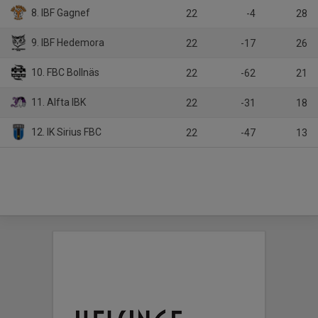
8. IBF Gagnef
22
-4
28
9. IBF Hedemora
22
-17
26
10. FBC Bollnäs
22
-62
21
11. Alfta IBK
22
-31
18
12. IK Sirius FBC
22
-47
13