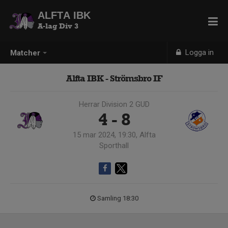
ALFTA IBK
A-lag Div 3
Logga in
Matcher
Alfta IBK - Strömsbro IF
Herrar Division 2 GUD
4 - 8
15 mar 2024, 19:30, Alfta
Sporthall
Samling 18:30