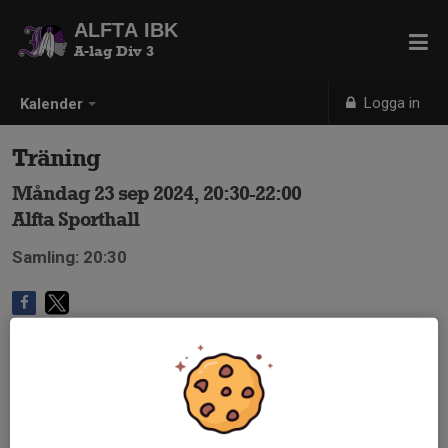
ALFTA IBK
A-lag Div 3
Logga in
Kalender
Träning
Måndag 23 sep 2024, 20:30-22:00
Alfta Sporthall
Samling: 20:30