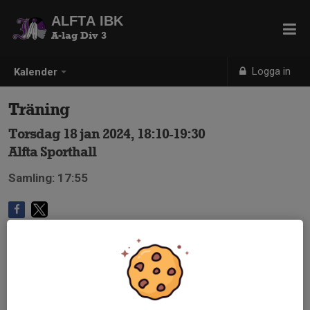
ALFTA IBK
A-lag Div 3
Logga in
Kalender
Träning
Torsdag 18 jan 2024, 18:10-19:30
Alfta Sporthall
Samling: 17:55