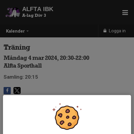
ALFTA IBK
A-lag Div 3
Logga in
Kalender
Träning
Måndag 4 mar 2024, 20:30-22:00
Alfta Sporthall
Samling: 20:15